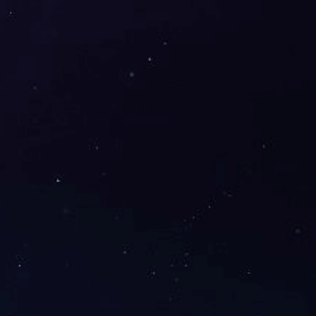
询
J9
Phone
14533204478
Email