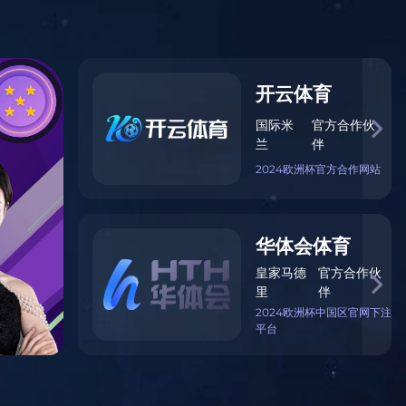
服务
咨询
J9